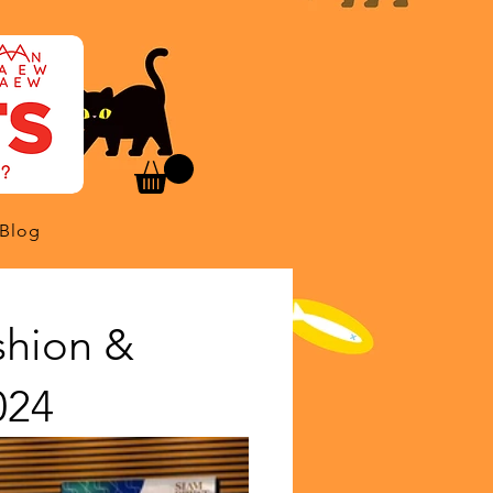
Blog
shion &
024