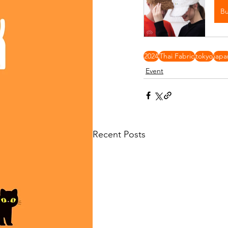
B
2024
Thai Fabric
tokyo
japa
Event
Recent Posts